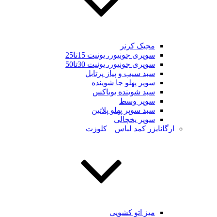
مجیک کرنر
سوپری جونیور، یونیت 15تا25
سوپری جونیور، یونیت 30تا50
سبد سیب و پیاز پرتابل
سوپر پهلو جا شوینده
سبد شوینده یوباکس
سوپر وسط
سبد سوپر پهلو پلاتین
سوپر یخچالی
ارگانایزر کمد لباس _ کلوزت
میز اتو کشویی