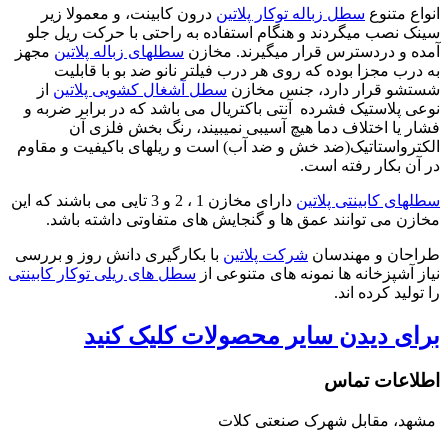
انواع متنوع
سطل زباله توکار پلاتین
درون کابینت، و معمولا زیر
سینک نصب میگردند و هنگام استفاده به راحتی با حرکت ریل جلو
آمده و دردسترس قرار میگیرند. مخازن
سطلهای زباله پلاتین
مجهز
به درب مجزا بوده که روی هر درب فیلتر نانو ضد بو با قابلیت
شستشو قرار دارد، جنس مخازن
سطل آشغال کشویی پلاتین
از
نوعی پلاستیک فشرده آنتی باکتریال می باشد که در برابر ضربه و
فشار یا اختلاف دما هیچ آسیبی نمیبیند، رنگ بخش فلزی آن
الکترواستاتیک(ضد خش و ضد آب) است و ریلهای باکیفیت و مقاوم
در آن بکار رفته است.
سطلهای کابینتی پلاتین
دارای مخازن 1 ، 2 و 3 تایی می باشند که این
مخازن می توانند عمق ها و گنجایش های متفاوتی داشته باشد.
طراحان و مهندسان
شرکت پلاتین
با بکارگیری دانش روز و بررسی
نیاز آشپزخانه ها نمونه های متنوعی از
سطل های ریلی توکار کابینتی
را تولید کرده اند.
برای دیدن سایر محصولات کلیک کنید
اطلاعات تماس
مشهد، مقابل شهرک صنعتی کلات