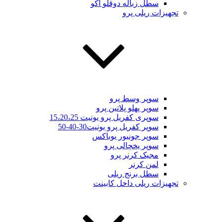
سطل زباله دوقلو اکو
تجهیزات ریلی پرو
سوپر وسط پرو
سوپر پهلو پلاتین پرو
سوپری کفریل پرو یونیت 15،20،25
سوپر کفریل پرو یونیت30-40-50
سوپر جونیور یوباکس
سوپر یخچالی پرو
مجیک کرنر پرو
لمن کرنر
سطل برنج ریلی
تجهیزات ریلی داخل کابینت