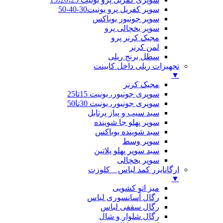
سوپر کفریل پرو یونیت30-40-50
سوپر جونیور یوباکس
سوپر یخچالی پرو
مجیک کرنر پرو
لمن کرنر
سطل برنج ریلی
تجهیزات ریلی داخل کابینت
▼
مجیک کرنر
سوپری جونیور، یونیت 15تا25
سوپری جونیور، یونیت 30تا50
سبد سیب و پیاز پرتابل
سوپر پهلو جا شوینده
سبد شوینده یوباکس
سوپر وسط
سبد سوپر پهلو پلاتین
سوپر یخچالی
ارگانایزر کمد لباس _ کلوزت
▼
میز اتو کشویی
رگال آسانسوری لباس
رگال سقفی لباس
رگال شلوار و شال