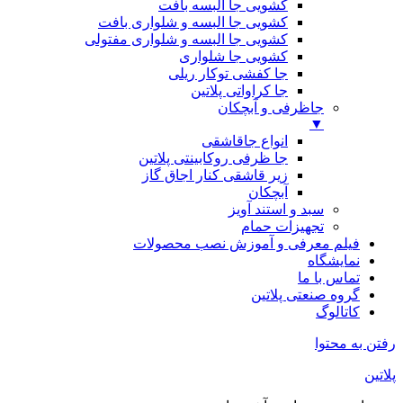
کشویی جا البسه بافت
کشویی جا البسه و شلواری بافت
کشویی جا البسه و شلواری مفتولی
کشویی جا شلواری
جا کفشی توکار ریلی
جا کراواتی پلاتین
جاظرفی و آبچکان
▼
انواع جاقاشقی
جا ظرفی روکابینتی پلاتین
زیر قاشقی کنار اجاق گاز
آبچکان
سبد و استند آویز
تجهیزات حمام
فیلم معرفی و آموزش نصب محصولات
نمایشگاه
تماس با ما
گروه صنعتی پلاتین
کاتالوگ
رفتن به محتوا
پلاتین