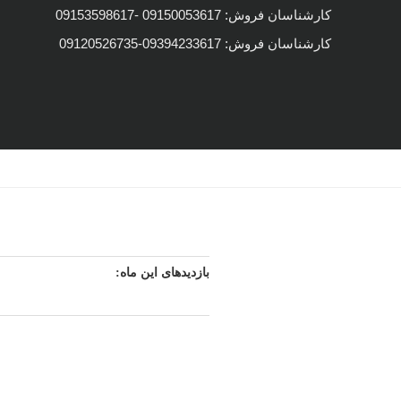
کارشناسان فروش: 09150053617 -09153598617
کارشناسان فروش: 09394233617-09120526735
بازدیدهای این ماه:
12,671