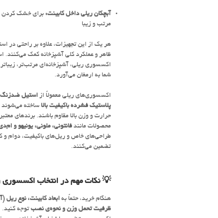
آبچکان ریلی داخل کابینت:
برای خشک کردن ظر
مرتب و زیبا
هر یک از این تجهیزات، علاوه بر راحتی در استف
ظاهر و عملکرد کلی آشپزخانه کمک می‌کنند. اس
اکسسوری ریلی، آشپزخانه‌ای مرتب‌تر، زیباتر 
شما به ارمغان می‌آورد.
اکسسوری‌های ریلی معمولاً از
استیل ضدزنگ، ف
پلاستیک فشرده باکیفیت بالا
ساخته می‌شوند تا
حرارت و وزن بالا مقاوم باشند. برندهای معتبر
محصولات مانند
فانتونی، ملونی، یونیهو و ام‌دی‌
طراحی‌های خاص و ریل‌های باکیفیت، دوام و کار
تضمین می‌کنند.
💡 نکات مهم در انتخاب اکسسوری ر
هنگام خرید، حتماً به
ابعاد کابینت، نوع ریل (آر
ظرفیت تحمل وزن و نحوه‌ی نصب
توجه کنید. 