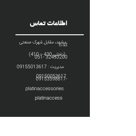
اطلاعات تماس
مشهد، مقابل شهرک صنعتی
کلات
(داخلی 430 – 410)
32453200 -051
مدیریت : 09155013617
09150053617
-09153598617
platinaccessories
platinaccess