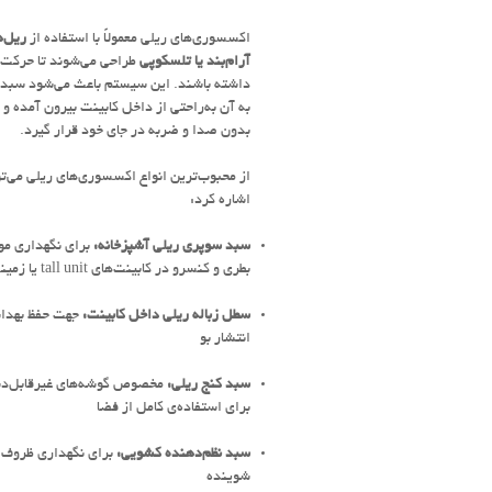
اکسسوری‌های ریلی معمولاً با استفاده از
ریل‌ه
آرام‌بند یا تلسکوپی
طراحی می‌شوند تا حرکت ن
داشته باشند. این سیستم باعث می‌شود سبد 
به آن به‌راحتی از داخل کابینت بیرون آمده 
بدون صدا و ضربه در جای خود قرار گیرد.
از محبوب‌ترین انواع اکسسوری‌های ریلی می‌تو
اشاره کرد:
سبد سوپری ریلی آشپزخانه:
برای نگهداری موا
بطری و کنسرو در کابینت‌های tall unit یا زمینی
سطل زباله ریلی داخل کابینت:
جهت حفظ بهداش
انتشار بو
سبد کنج ریلی:
مخصوص گوشه‌های غیرقابل‌دس
برای استفاده‌ی کامل از فضا
سبد نظم‌دهنده کشویی:
برای نگهداری ظروف، ق
شوینده