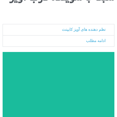
نظم دهنده های آویز کابینت
ادامه مطلب
جا شوینده
کد:2801
جزئیات