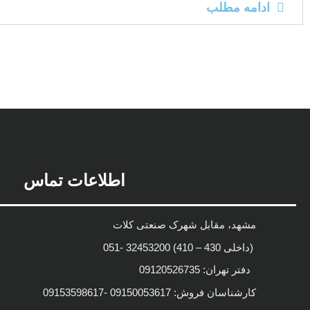
ادامه مطلب
دانلود رایگان فیلم سوپر پلاتین
اطلاعات تماس
مشهد، مقابل شهرک صنعتی کلات
(داخلی 430 – 410) 32453200 -051
دفتر تهران: 09120526735
کارشناسان فروش: 09150053617 -09153598617